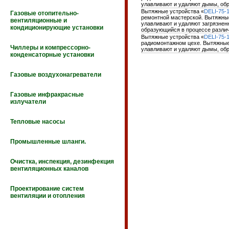
улавливают и удаляют дымы, об
Вытяжные устройства «
DELI-75-
Газовые отопительно-
ремонтной мастерской. Вытяжны
вентиляционные и
улавливают и удаляют загрязнен
кондиционирующие установки
образующийся в процессе разли
Вытяжные устройства «
DELI-75-
радиомонтажном цехе. Вытяжные
Чиллеры и компрессорно-
улавливают и удаляют дымы, об
конденсаторные установки
Газовые воздухонагреватели
Газовые инфракрасные
излучатели
Тепловые насосы
Промышленные шланги.
Очистка, инспекция, дезинфекция
вентиляционных каналов
Проектирование систем
вентиляции и отопления