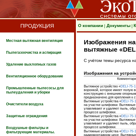
ПРОДУКЦИЯ
О компании
Документы
|
|
Местная вытяжная вентиляция
Изображения на
вытяжные «DELI
Пылегазоочистка и аспирация
С учётом темы ресурса н
Удаление выхлопных газов
Изображения на устро
Вентиляционное оборудование
Комментар
Вытяжное устройство «
DELI-75-
Промышленные пылесосы для
воронкой, которое имеет полую 
пылеудаления и уборки
конструкцию с внешним опорны
предназначено для крепления к с
Вытяжные устройства «
DELI-75-
Очистители воздуха
на участке шлифовки. Вытяжные
улавливают и удаляют пыль, об
процессе шлифовки.
Защитные ограждения
Вытяжные устройства «
DELI-75-
на участке шлифовки. Вытяжные
улавливают и удаляют пыль, об
процессе шлифовки.
Воздушные фильтры и
Вытяжные устройства «
DELI-75-
фильтрующие материалы.
радиомонтажном цехе. Вытяжные