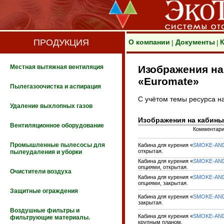
ПРОДУКЦИЯ
О компании
Документы
|
|
Местная вытяжная вентиляция
Изображения на
«Euromate»
Пылегазоочистка и аспирация
С учётом темы ресурса н
Удаление выхлопных газов
Изображения на кабины
Вентиляционное оборудование
Комментар
Промышленные пылесосы для
Кабина для курения «
SMOKE-AN
открытая.
пылеудаления и уборки
Кабина для курения «
SMOKE-AN
опциями, открытая.
Очистители воздуха
Кабина для курения «
SMOKE-AN
опциями, закрытая.
Защитные ограждения
Кабина для курения «
SMOKE-AN
закрытая.
Воздушные фильтры и
Кабина для курения «
SMOKE-AN
фильтрующие материалы.
крупным планом.