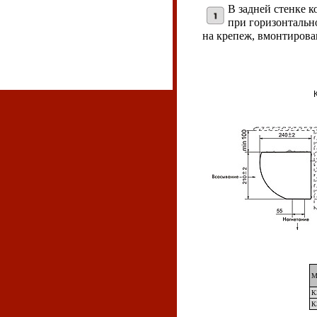
В задней стенке 
при горизонтальн
на крепеж, вмонтирова
М
К
К