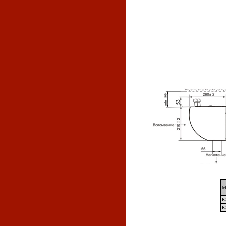
М
К
К