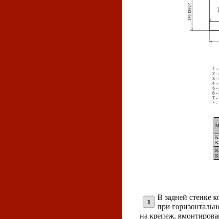
М
К
К
К
К
В задней стенке 
при горизонтальн
на крепеж, вмонтирова