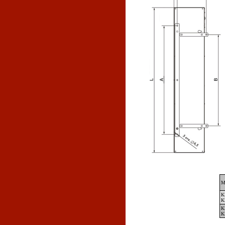
М
К
К
К
К