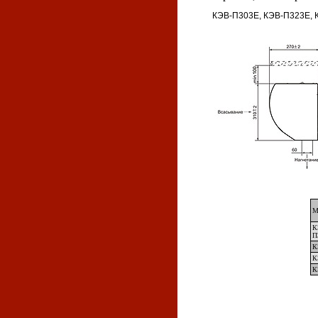
КЭВ-П303Е, КЭВ-П323Е, 
М
К
П
К
К
К