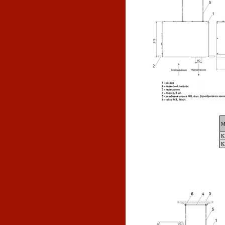
М
К
К