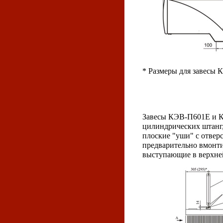
* Размеры для завесы
Завесы КЭВ-П601Е и К
цилиндрических штанг,
плоские "уши" с отвер
предварительно вмонти
выступающие в верхней