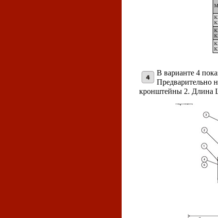
М
К
К
К
К
К
К
В варианте 4 пока
Предварительно не
кронштейны 2. Длина L