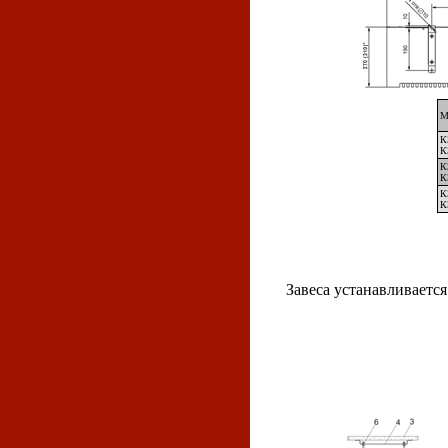
М
К
К
К
К
К
К
Завеса устанавливаетс