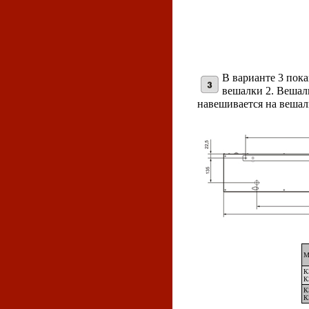
В варианте 3 пока
вешалки 2. Вешалк
навешивается на вешал
М
К
К
К
К