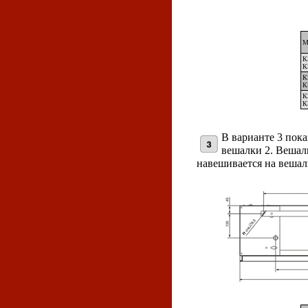
М
К
К
К
К
К
К
В варианте 3 пока
вешалки 2. Вешалк
навешивается на вешал