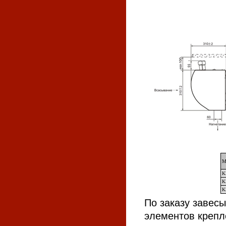
М
К
К
К
По заказу завес
элементов крепл