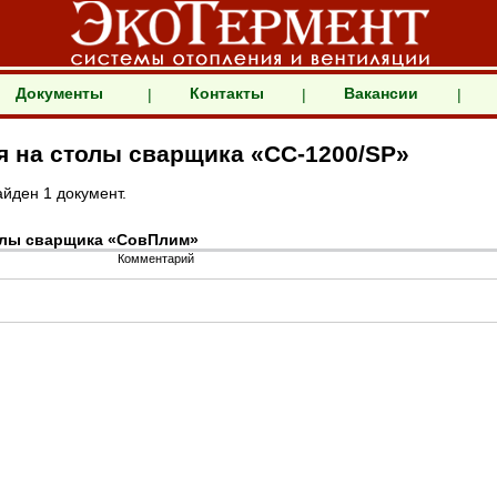
Документы
Контакты
Вакансии
|
|
|
я на столы сварщика «СС-1200/SP»
йден 1 документ.
олы сварщика «СовПлим»
Комментарий