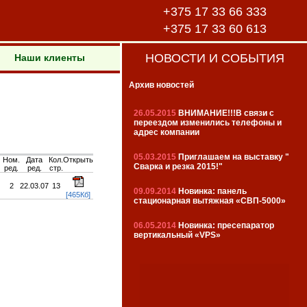
+375 17 33 66 333
+375 17 33 60 613
НОВОСТИ И СОБЫТИЯ
Наши клиенты
Архив новостей
26.05.2015
ВНИМАНИЕ!!!В связи с
переездом изменились телефоны и
адрес компании
05.03.2015
Приглашаем на выставку "
Ном.
Дата
Кол.
Открыть
Сварка и резка 2015!"
ред.
ред.
стр.
2
22.03.07
13
09.09.2014
Новинка: панель
[465Кб]
стационарная вытяжная «СВП-5000»
06.05.2014
Новинка: пресепаратор
вертикальный «VPS»