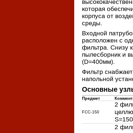
высококачествен
которая обеспеч
корпуса от возд
среды.
Входной патрубо
расположен с од
фильтра. Снизу 
пылесборник и в
(D=400мм).
Фильтр снабжает
напольной устан
Основные узл
Предмет
Коммент
2 фил
целлю
FСС-150
S=150
2 фил