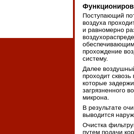
Функциониров
Поступающий пот
воздуха проходи
и равномерно ра
воздухораспред
обеспечивающим
прохождение воз
систему.
Далее воздушны
проходит сквозь 
которые задерж
загрязненного в
микрона.
В результате оч
выводится наруж
Очистка фильтру
путем подачи ко