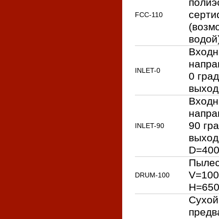
полиэ
серти
FСС-110
(возм
водой
Входн
напра
INLET-0
0 гра
выход
Входн
напра
90 гр
INLET-90
выход
D=400
Пылес
V=100
DRUM-100
H=650
Сухой
предв