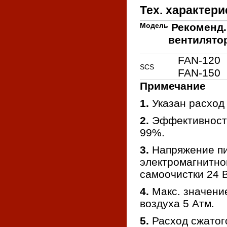
Тех. характери
Модель
Рекоменд.
вентилято
FAN-120
SCS
FAN-150
Примечание
1.
Указан расход 
2.
Эффективность
99%.
3.
Напряжение п
электромагнитно
самоочистки 24 В
4.
Макс. значени
воздуха 5 Атм.
5.
Расход сжатого