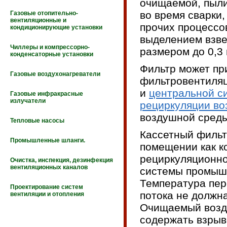
очищаемой, пыл
во время сварки
Газовые отопительно-
вентиляционные и
прочих процессо
кондиционирующие установки
выделением взв
Чиллеры и компрессорно-
размером до 0,3
конденсаторные установки
Фильтр может пр
Газовые воздухонагреватели
фильтровентиля
и
центральной с
Газовые инфракрасные
излучатели
рециркуляции во
воздушной среды
Тепловые насосы
Кассетный фильт
Промышленные шланги.
помещении как к
рециркуляционной
Очистка, инспекция, дезинфекция
вентиляционных каналов
системы промыш
Температура пе
Проектирование систем
потока не должн
вентиляции и отопления
Очищаемый возд
содержать взрыв