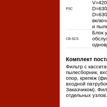
V=420
D=630
PSC
D=630
включ
и пыле
Блок 
обслу
CB-SCS
однов
Комплект пост
Фильтр с кассета
пылесборник, вх
опор, крепеж (ф
входной патрубо
Заказчиком). Фил
отдельных узлов