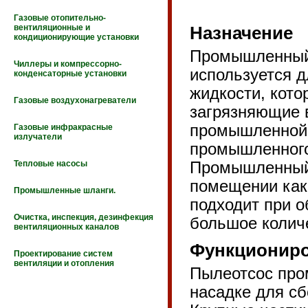
Газовые отопительно-
вентиляционные и
Назначение
кондиционирующие установки
Промышленный
Чиллеры и компрессорно-
используется д
конденсаторные установки
жидкости, кот
Газовые воздухонагреватели
загрязняющие 
промышленной 
Газовые инфракрасные
излучатели
промышленного
Тепловые насосы
Промышленный 
помещении как
Промышленные шланги.
подходит при о
Очистка, инспекция, дезинфекция
большое колич
вентиляционных каналов
Функционир
Проектирование систем
вентиляции и отопления
Пылеотсос про
насадке для сб