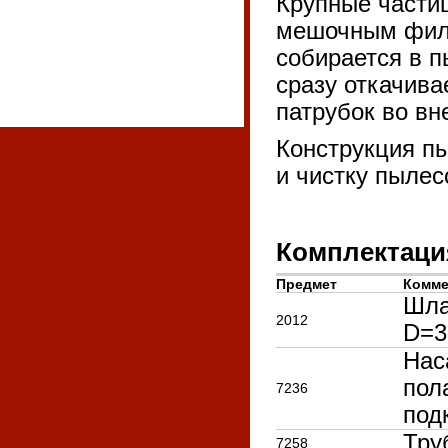
Крупные части
мешочным филь
собирается в п
сразу откачива
патрубок во вн
Конструкция п
и чистку пылес
Комплектаци
Предмет
Комме
Шла
2012
D=3
Нас
пол
7236
под
Тру
7258