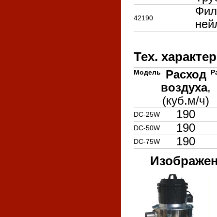
Фил
42190
ней
Тех. характе
Модель
Расход
Р
воздуха
,
(куб.м/ч)
190
DC-25W
190
DC-50W
190
DC-75W
Изображе