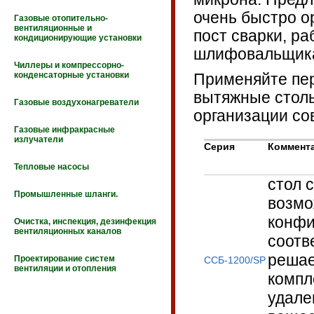
очень быстро о
Газовые отопительно-
вентиляционные и
пост сварки, р
кондиционирующие установки
шлифовальщика
Чиллеры и компрессорно-
конденсаторные установки
Применяйте пе
вытяжные стол
Газовые воздухонагреватели
организации со
Газовые инфракрасные
излучатели
Серия
Коммент
Тепловые насосы
стол 
Промышленные шланги.
возмо
конфи
Очистка, инспекция, дезинфекция
вентиляционных каналов
соотв
решае
Проектирование систем
ССБ-1200/SP
вентиляции и отопления
компл
удале