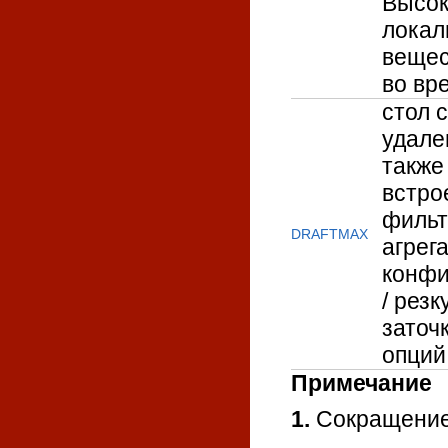
Высок
локал
вещес
во вр
стол 
удале
также
встро
фильт
DRAFTMAX
агрега
конфи
/ резк
заточ
опций
Примечание
1.
Сокращение