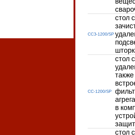
вещес
сваро
стол 
зачис
удале
ССЗ-1200/SP
подсв
шторк
стол 
удале
также
встро
фильт
СС-1200/SP
агрег
в ком
устро
защит
стол 