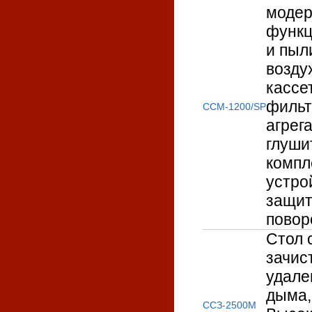
модер
функц
и пыл
возду
кассе
фильт
ССМ-1200/SP
агрег
глуши
компл
устро
защит
повор
Стол 
зачис
удале
дыма, 
ССЗ-2500М